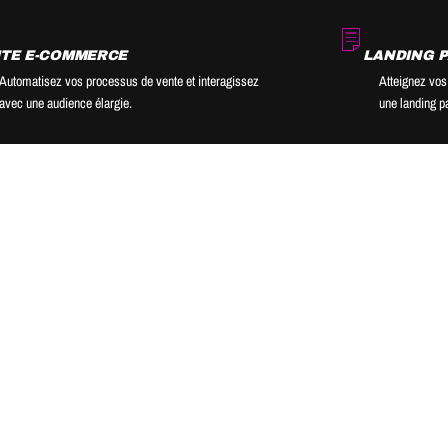
ITE E-COMMERCE
LANDING 
Automatisez vos processus de vente et interagissez
Atteignez vos
avec une audience élargie.
une landing pa